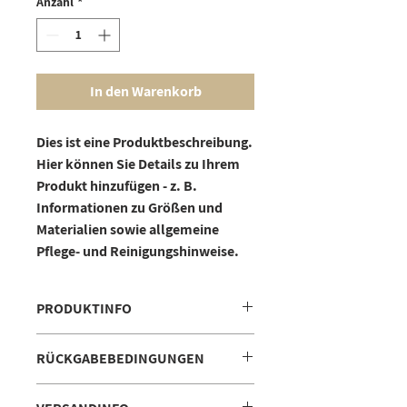
Anzahl
*
In den Warenkorb
Dies ist eine Produktbeschreibung. 
Hier können Sie Details zu Ihrem 
Produkt hinzufügen - z. B. 
Informationen zu Größen und 
Materialien sowie allgemeine 
Pflege- und Reinigungshinweise.
PRODUKTINFO
Das ist ein Produktdetail. Hier können
RÜCKGABEBEDINGUNGEN
Sie Informationen zu Ihrem Produkt
hinzufügen, wie beispielsweise
Das sind Rückgabebedingungen. Hier
Größen, Materialien und Anleitungen.