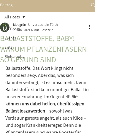
Beitrag
All Posts
kleegrün | Unverpackt in Fürth
All Posts
2. Jan. 2021
6 Min. Lesezeit
BALLASTSTOFFE, BABY!
Events
WARUM PFLANZENFASERN
Lists
Philosophy
SO GESUND SIND
Ballaststoffe. Das Wort klingt nicht 
besonders sexy. Aber das, was sich 
dahinter verbirgt, ist es umso mehr. Denn 
Ballaststoffe sind kein unnötiger Ballast in 
unserer Ernährung. Im Gegenteil! 
Sie 
können uns dabei helfen, überflüssigen 
Ballast loszuwerden
 – sowohl was 
Verdauungsreste angeht, als auch Kilos – 
und sogar Krankheitserreger. Denn die 
Pflanzenfasern sind wahre Booster für 